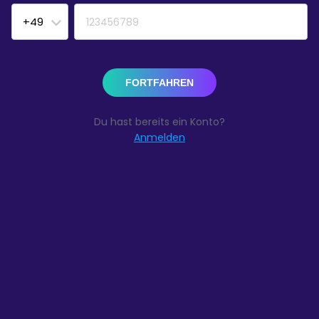
und wenn du auf das Symbol klickst, leitet es dich
direkt auf unsere Webseite weiter.
Kann ich auch auf mobilen Geräten
spielen?
FORTFAHREN
Ja, natürlich! Unsere Spiele funktionieren am besten
mit iPhones, iPads und Android-Geräten. Um auf
deinem Mobilgerät zu spielen, öffne einfach deinen
Du hast bereits ein Konto?
Browser und gehe
www.bitdreams2.com.
Anmelden