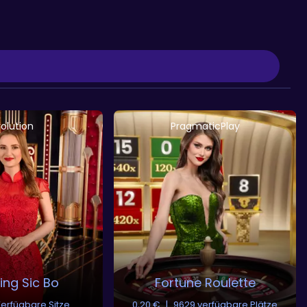
olution
PragmaticPlay
ing Sic Bo
Fortune Roulette
erfügbare Sitze
0,20 €
|
9629 verfügbare Plätze