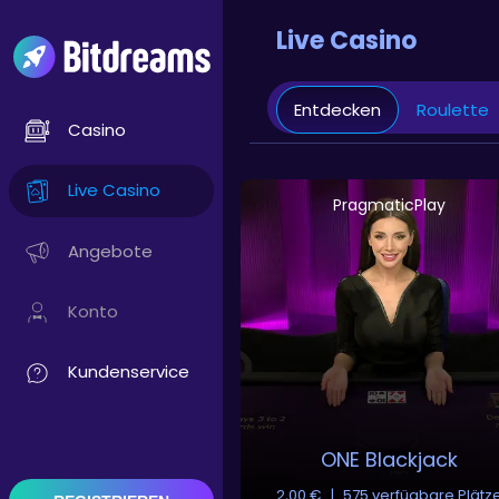
Live Casino
Entdecken
Roulette
Casino
Live Casino
PragmaticPlay
Angebote
Konto
Kundenservice
ONE Blackjack
2,00 €
|
575 verfügbare Plätz