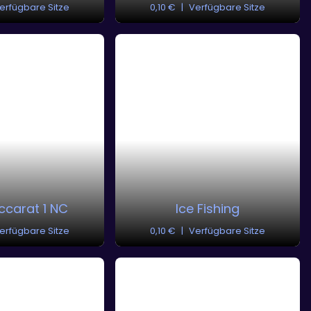
erfügbare Sitze
0,10 €
|
Verfügbare Sitze
CONIC21
Evolution
ccarat 1 NC
Ice Fishing
erfügbare Sitze
0,10 €
|
Verfügbare Sitze
olution
Winfinity