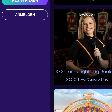
REGISTRIEREN
Evolution
ANMELDEN
XXXTreme Lightning Roule
0,20 €
|
Verfügbare Sitze
PragmaticPlay