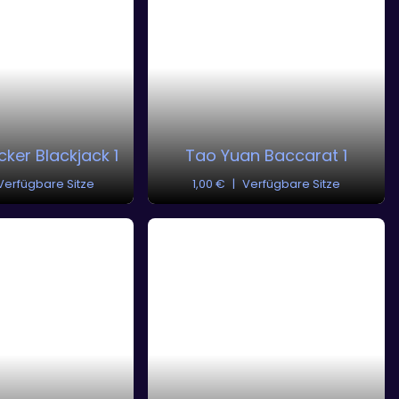
cker Blackjack 1
Tao Yuan Baccarat 1
Verfügbare Sitze
1,00 €
|
Verfügbare Sitze
CONIC21
ICONIC21