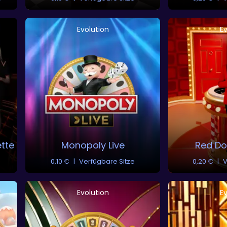
Evolution
Ev
tte
Monopoly Live
Red Do
0,10 €
|
Verfügbare Sitze
0,20 €
|
V
Evolution
Ev