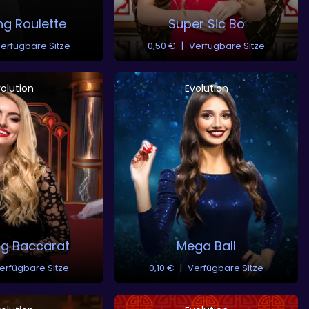
ng Roulette
Super Sic Bo
erfügbare Sitze
0,50 €
|
Verfügbare Sitze
olution
Evolution
ng Baccarat
Mega Ball
erfügbare Sitze
0,10 €
|
Verfügbare Sitze