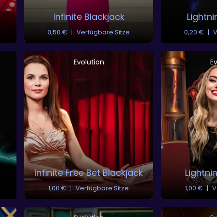
Infinite Blackjack
Lightni
0,50 €
|
Verfügbare Sitze
0,20 €
|
V
Evolution
Ev
Infinite Free Bet Blackjack
Lightni
1,00 €
|
Verfügbare Sitze
1,00 €
|
V