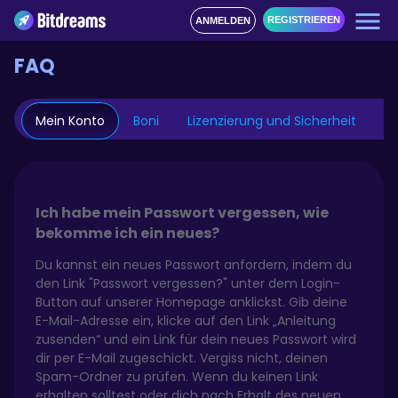
REGISTRIEREN
ANMELDEN
FAQ
Mein Konto
Boni
Lizenzierung und Sicherheit
H
Ich habe mein Passwort vergessen, wie
bekomme ich ein neues?
Du kannst ein neues Passwort anfordern, indem du
den Link "Passwort vergessen?" unter dem Login-
Button auf unserer Homepage anklickst. Gib deine
E-Mail-Adresse ein, klicke auf den Link „Anleitung
zusenden“ und ein Link für dein neues Passwort wird
dir per E-Mail zugeschickt. Vergiss nicht, deinen
Spam-Ordner zu prüfen. Wenn du keinen Link
erhalten solltest oder dich nach Erhalt des neuen