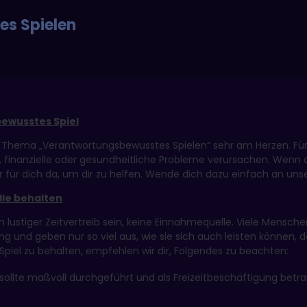
es Spielen
ewusstes Spiel
s Thema „Verantwortungsbewusstes Spielen“ sehr am Herzen. Für
le, finanzielle oder gesundheitliche Probleme verursachen. Wen
r für dich da, um dir zu helfen. Wende dich dazu einfach an un
lle behalten
ein lustiger Zeitvertreib sein, keine Einnahmequelle. Viele Mensch
ng und geben nur so viel aus, wie sie sich auch leisten können, 
 Spiel zu behalten, empfehlen wir dir, Folgendes zu beachten:
sollte maßvoll durchgeführt und als Freizeitbeschäftigung betrac