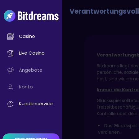
Verantwortungsvoll
Casino
Live Casino
Verantwortungsb
Bitdreams liegt da
Angebote
persönliche, sozia
hast, sind wir imme
Konto
Immer die Kontro
Glücksspiel sollte 
Kundenservice
Freizeitbeschäftigu
Kontrolle über dein
Das Glücksspiel 
verdienen.