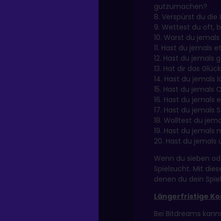
gutzumachen?
8. Verspürst du di
9. Wettest du oft, 
10. Warst du jemal
11. Hast du jemals 
12. Hast du jemals
13. Hat dir das Glü
14. Hast du jemals 
15. Hast du jemals
16. Hast du jemals
17. Hast du jemals
18. Wolltest du jem
19. Hast du jemals
20. Hast du jemals
Wenn du sieben ode
Spielsucht. Mit die
denen du dein Spie
Längerfristige K
Bei Bitdreams kann