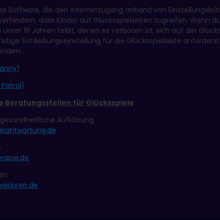
eine Software, die den Internetzugang anhand von Einstellungskrit
erhindern, dass Kinder auf Glücksspielseiten zugreifen. Wenn
unter 18 Jahren teilst, denen es verboten ist, sich auf der Glück
stige Schließungseinstellung für die Glücksspielseite anforderst, 
wenden:
Nanny
)
Patrol
)
 Beratungsstellen für Glücksspiele
 gesundheitliche Aufklärung
erantwortung.de
e
rapie.de
ren
erloren.de